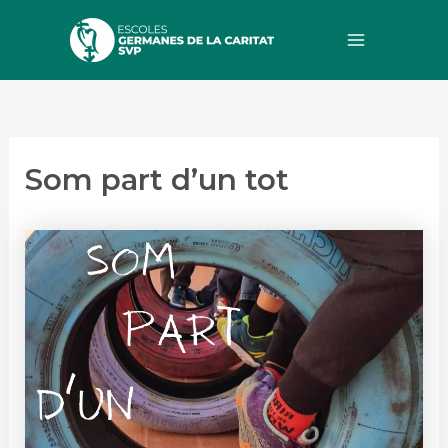
Vés
al
Main
contingut
Menu
Som part d’un tot